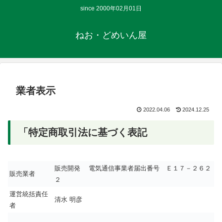
since 2000年02月01日
ねお・どめいん屋
業者表示
2022.04.06
2024.12.25
「特定商取引法に基づく表記
販売開発 電気通信事業者届出番号 Ｅ１７－２６２
販売業者
２
運営統括責任
清水 明彦
者