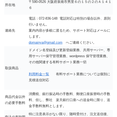
〒590-0526 大阪府泉南市男里６の１５の２のＡ１４１
所在地
６
電話：072-836-148 電話対応は特別の場合以外、原則
行いません。
連絡先
案内内容が多岐に渡るため、サポート対応はメールに
します。
domainya@gmail.com
へご連絡ください。
ドメイン名登録及び更新登録業務、共用サーバー、専
用サーバー保守管理業務、wordpress 保守管理業務、
その他関連する有料サポート業務一切
取扱商品
利用料金一覧
有料サポート業務については個別に
見積送信対応
消費税、銀行振込時の手数料、郵便口座振替時の手数
商品代金以外
料、但し、弊社 楽天銀行口座への送金時に限り、送
の必要手数料
金手数料無料とします。
特に注意表示がない限り、随時受付け、注文送信後、
申込の有効期