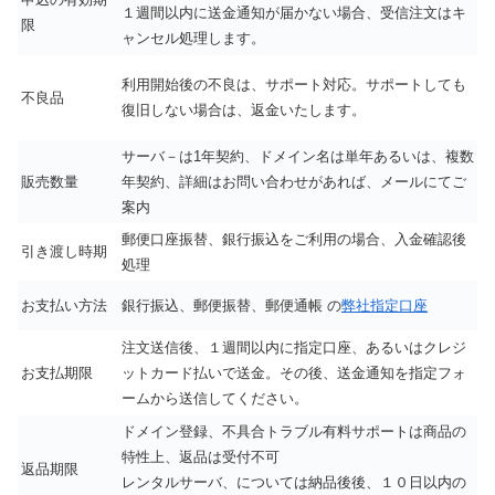
１週間以内に送金通知が届かない場合、受信注文はキ
限
ャンセル処理します。
利用開始後の不良は、サポート対応。サポートしても
不良品
復旧しない場合は、返金いたします。
サーバ－は1年契約、ドメイン名は単年あるいは、複数
販売数量
年契約、詳細はお問い合わせがあれば、メールにてご
案内
郵便口座振替、銀行振込をご利用の場合、入金確認後
引き渡し時期
処理
お支払い方法
銀行振込、郵便振替、郵便通帳 の
弊社指定口座
注文送信後、１週間以内に指定口座、あるいはクレジ
お支払期限
ットカード払いで送金。その後、送金通知を指定フォ
ームから送信してください。
ドメイン登録、不具合トラブル有料サポートは商品の
特性上、返品は受付不可
返品期限
レンタルサーバ、については納品後後、１０日以内の